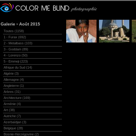
Galerie
›
Août 2015
Toutes
(1158)
1 - Furax
(692)
2 - Metalbass
(103)
3 - Goddam
(89)
4 - Lorenzo
(50)
5 - Emmeji
(223)
Afrique du Sud
(14)
Algérie
(3)
Allemagne
(4)
Angleterre
(1)
Arbres
(31)
Architecture
(169)
Arménie
(4)
Art
(38)
Autriche
(7)
Azerbaïdjan
(3)
Belgique
(28)
Bosnie-Herzégovine
(2)