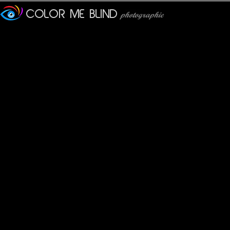
Merci et pour cette flamme 
Pancho
: 29/08/2015
Superbe photo, les archit
excellent
Quand au proverbe, je ne c
Christine
: 30/08/2015
Etonnant mais très réussi
choix du proverbe!
BRUNO F
: 30/08/2015
Fascinante architecture ! J