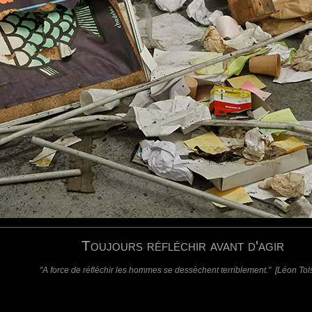
requis)
(requis - ne sera pas affiché)
Web
Toujours réfléchir avant d'agir
"A force de réfléchir les hommes se dessèchent terriblement." [Léon Tols