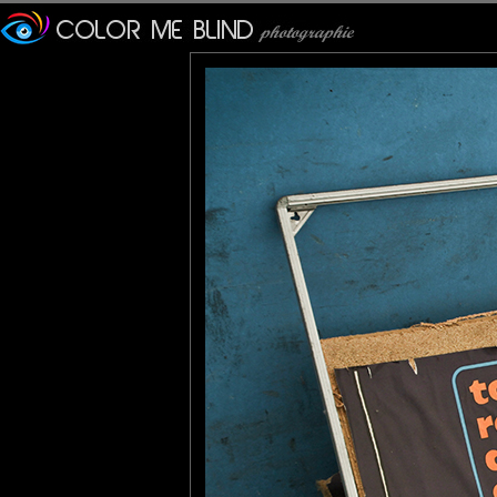
Tatiana
: 17/08/2015
ça sent la friche industrielle ;) J'aime bien ce poisson casé dev
JMS*
: 19/08/2015
Visiblement la leçon n'a pas été retenue !
Belle image de désolation...