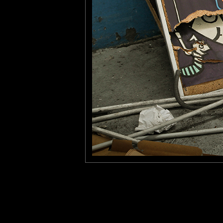
BRUNO F
: 19/08/2015
Quelle confusion !
Pancho
: 20/08/2015
Edifiant!!
Laisser un commentaire
Nom
(
E-mail
Site 
Sauvegarder les infos