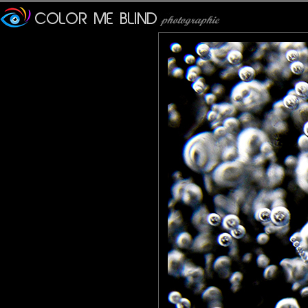
Karine
: 24/02/2011
Abstrait et très beau. J'aime cette profusion de bulles comme
evelyne dubos
: 24/02/2011
C'est tout simplement superbe... à admirer, sans modération... :
Calusarus
: 24/02/2011
C'est magnifique…
Marie
: 27/02/2011
superbes couleurs, et belle compo.
Fanny
: 27/02/2011
J'aime beaucoup! La photo et la citation