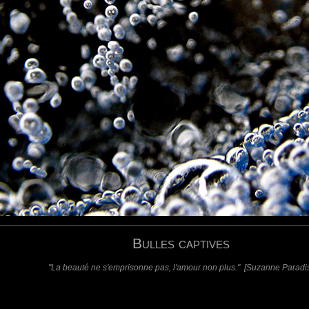
requis)
(requis - ne sera pas affiché)
Web
Bulles captives
"La beauté ne s'emprisonne pas, l'amour non plus." [Suzanne Paradi