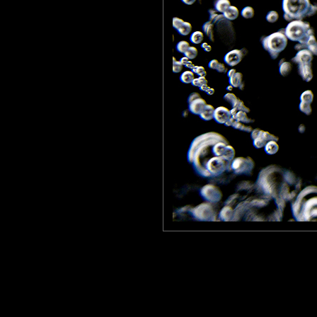
marcopolo76
: 02/03/2011
Admirable ...un cliché d'une pureté ...!
Marco
larhune64
: 04/03/2011
très belle image , c'est super bravo
Laisser un commentaire
Nom
(
E-mail
Site 
Sauvegarder les infos