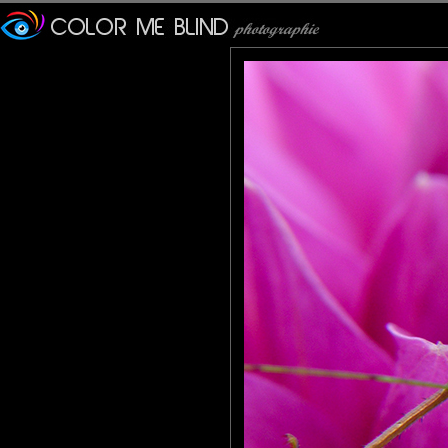
Fabuleuse ta macro, je ne peux qu'être fan!!! Belle journée.
tede
: 03/03/2011
J'ai aussi un Olympus, un appareil génial pour la macro. Bonne 
Christian Richer
: 03/03/2011
Rose et vert pour une macro psychédélique très réussie ! Brav
Calusarus
: 04/03/2011
Une merveille. Le contraste entre la sauterelle et la fleur est sai
larhune64
: 04/03/2011
Magnifique macro , c'est une très belle prise et un joli mariage 
Roger
: 04/03/2011
Superbe...