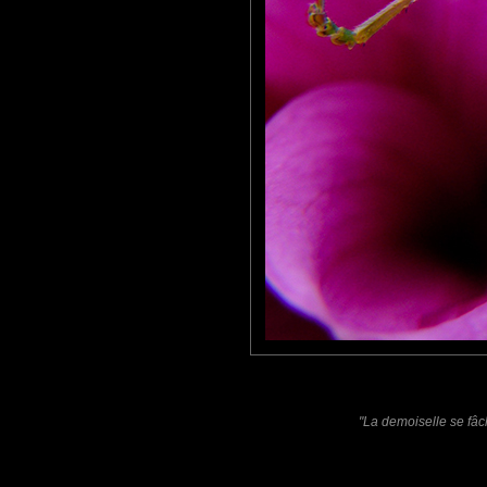
Un bijou posé sur son écrin...
Le genre de photo dont on aimerait dire... " C'est moi qui l'ai faite.
Bravo..!
:o)
MARIANA
: 05/03/2011
SUPER closeup or macro ;)
Laisser un commentaire
Nom
(
E-mail
Site 
"La demoiselle se fâch
Sauvegarder les infos