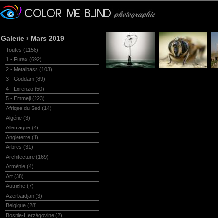
Galerie
›
Mars 2019
Toutes
(1158)
1 - Furax
(692)
2 - Metalbass
(103)
3 - Goddam
(89)
4 - Lorenzo
(50)
5 - Emmeji
(223)
Afrique du Sud
(14)
Algérie
(3)
Allemagne
(4)
Angleterre
(1)
Arbres
(31)
Architecture
(169)
Arménie
(4)
Art
(38)
Autriche
(7)
Azerbaïdjan
(3)
Belgique
(28)
Bosnie-Herzégovine
(2)