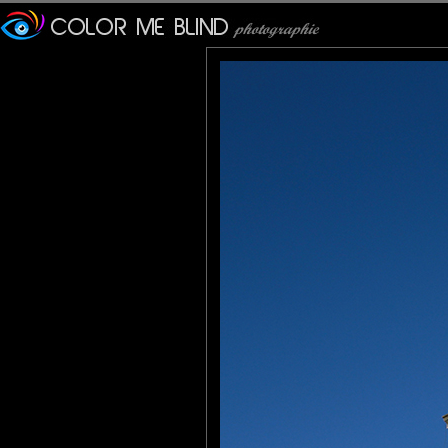
l'Australie et du Pacifique, 
la "ceinture de feu" du
enregistrés chaque année.
Le séisme de 1931 avait pra
Sur la photo, on peut voir
après le séisme du 04 sep
Le séisme de février 2011 a
La ville fut considérablem
engendré des dégâts terribl
Les répliques ont été très 
Le 15 mars 2019, un nouv