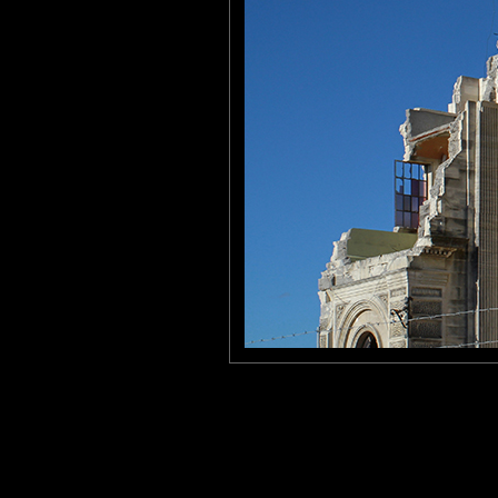
naturel...
Le massacre le plus meurtri
tce76
: 18/03/2019
Oui, triste planète.
Laisser un commentaire
Nom
(
E-mail
Site 
Sauvegarder les infos