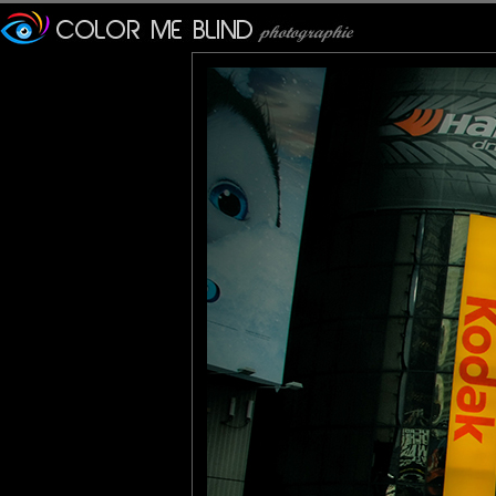
pour une fois que tout s'arrête !!!
ElGringo
: 12/10/2011
Superbe photo, à main levée ou avec un pied ?
k@
: 12/10/2011
Et par chance nous avons la photo pour l'arrêter un peu - bien v
metalbass
: 12/10/2011
A main levée ... Un pied dans ce bazar c'est pas envisageable ! 
Francesc B.
: 12/10/2011
Un côté "Mad Max"... un peu angoissant... très s bon cadrage, 