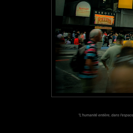
Je ne suis pas à la campagne, comme Véronique, mais bien cont
tce76
: 21/10/2011
Time square, quel souvenir!
J'y retournerai.
Laisser un commenta
Nom
(
E-mail
Site 
"L'humanité entière, dans l'espac
Sauvegarder les infos