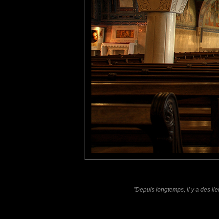
Photopus
: 14/10/2011
Super réussie ta photo très
tce76
: 21/10/2011
C'est beau la Normandie...
Laisser un commentaire
Nom
(
E-mail
Site 
"Depuis longtemps, il y a des lie
Sauvegarder les infos