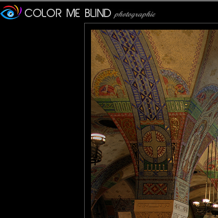
lew
: 13/10/2011
j'ai jamais aimé les églises,
mariana
: 13/10/2011
wonderful !
Akaruiphoto
: 13/10/2011
Très belle photo d'intérieur
JMS*
: 14/10/2011
Quel piqué!
Une véritable splendeur qui
Bravo !