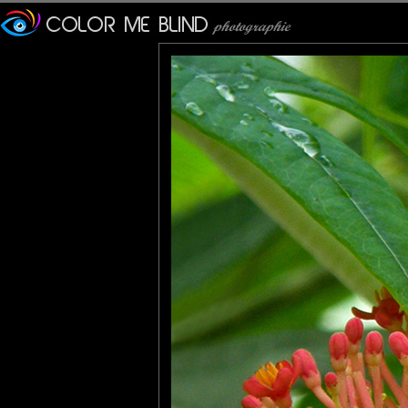
Les couleurs de cette fleur et ce papillon si majestueux... Cette p
Cécilia
: 30/03/2010
que dire ? une photo superbe !
les couleurs, le cadrage ... au top quoi ;)
bises
ManuRaw
: 30/03/2010
Belle prise. Les couleurs sont fantastiques.
MARIANA
: 30/03/2010
Great, very elegant composition . Great closeup !
Pastelle
: 30/03/2010
Hum... Tu vis où toi pour avoir de telles fleurs et de tels papillon
Superbe en tout cas. Bravo et merci. Pour la couleur et la comp
Mébon, en privé tu me donnes l'adresse ? ;)