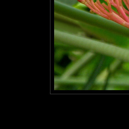
evelyne dubos
: 31/03/2010
C'est très joliment composé et les couleurs vives réjouissent le
Emmeji
: 31/03/2010
Cette photo a été prise au Naturospace d' Honfleur.
Laisser un commentaire
Nom
(
E-mail
Site 
Sauvegarder les infos