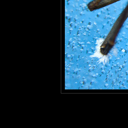
Wouahouh ! Comment t'as fait ça ?
Jamais je n'aurais pensé commenter un jour une araignée, mais 
Juste bravo. :)
Emmeji
: 19/02/2010
Une cuvette oubliée dehors, une araignée qui se prenait pour B
Merci à tous!
Laisser un commentaire
Nom
(
E-mail
Site 
Sauvegarder les infos