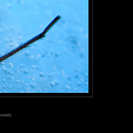
eredith]