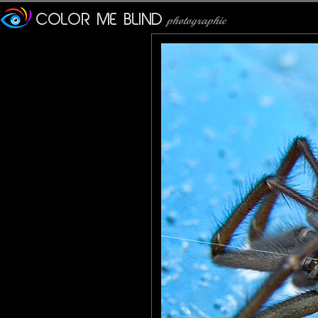
Furax
: 18/02/2010
Wahoooooooooooooooooooooooooooo !!!!!!!!!!!!!!!!!!!!!!!!!!!!!!!!
Terrible !!!!!!!!!!!!!!!!!!!!!!!!!!!!!!!!!!
Goddam
: 18/02/2010
HAAAAAAAAARrrrrrrrrrrr !!!!!!
C'est affreux !
Mais c'est super beau !
tce76
: 18/02/2010
Hibernatus !!!!!
Splendide prise.
Philippe
: 18/02/2010
L' araignée cristallisée fait sa toile des neiges. Splendide.
Pastelle
: 19/02/2010