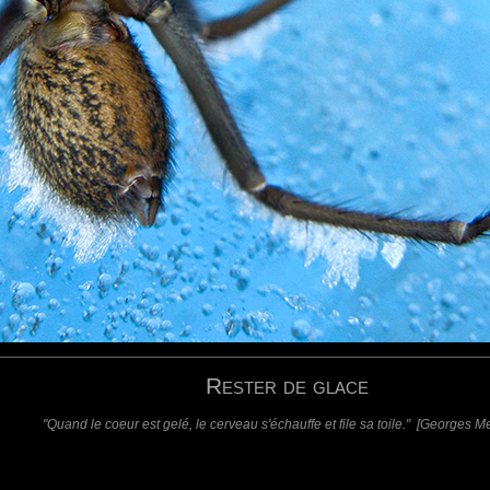
là je suis scotchée !
rian Joubert...un triste concours de circonstances en somme !!!
requis)
(requis - ne sera pas affiché)
Web
Rester de glace
"Quand le coeur est gelé, le cerveau s'échauffe et file sa toile." [Georges M