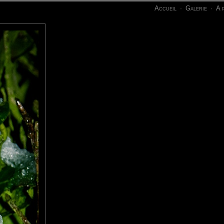
Accueil
Galerie
A 
·
·