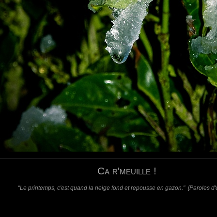
requis)
(requis - ne sera pas affiché)
Web
Ca r'meuille !
"Le printemps, c'est quand la neige fond et repousse en gazon." [Paroles d'