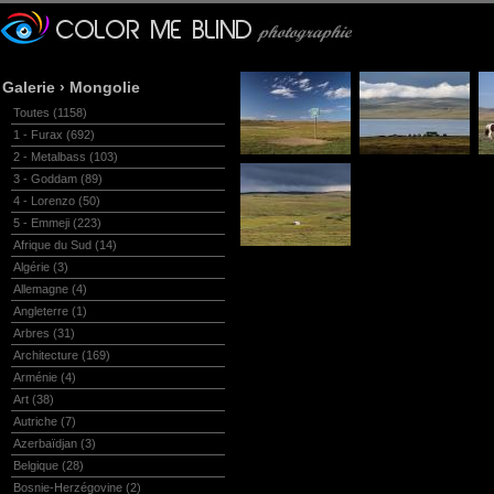
Galerie
›
Mongolie
Toutes
(1158)
1 - Furax
(692)
2 - Metalbass
(103)
3 - Goddam
(89)
4 - Lorenzo
(50)
5 - Emmeji
(223)
Afrique du Sud
(14)
Algérie
(3)
Allemagne
(4)
Angleterre
(1)
Arbres
(31)
Architecture
(169)
Arménie
(4)
Art
(38)
Autriche
(7)
Azerbaïdjan
(3)
Belgique
(28)
Bosnie-Herzégovine
(2)