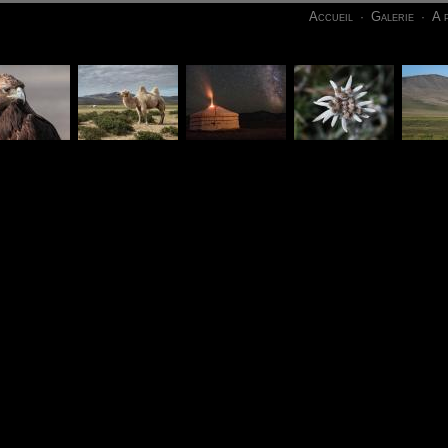
Accueil
Galerie
A 
·
·