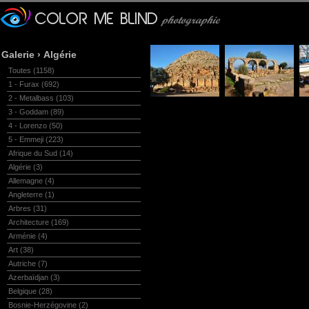
Galerie
›
Algérie
Toutes
(1158)
1 - Furax
(692)
2 - Metalbass
(103)
3 - Goddam
(89)
4 - Lorenzo
(50)
5 - Emmeji
(223)
Afrique du Sud
(14)
Algérie
(3)
Allemagne
(4)
Angleterre
(1)
Arbres
(31)
Architecture
(169)
Arménie
(4)
Art
(38)
Autriche
(7)
Azerbaïdjan
(3)
Belgique
(28)
Bosnie-Herzégovine
(2)