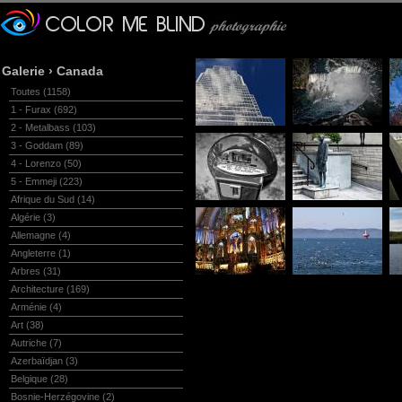
Galerie
›
Canada
Toutes
(1158)
1 - Furax
(692)
2 - Metalbass
(103)
3 - Goddam
(89)
4 - Lorenzo
(50)
5 - Emmeji
(223)
Afrique du Sud
(14)
Algérie
(3)
Allemagne
(4)
Angleterre
(1)
Arbres
(31)
Architecture
(169)
Arménie
(4)
Art
(38)
Autriche
(7)
Azerbaïdjan
(3)
Belgique
(28)
Bosnie-Herzégovine
(2)