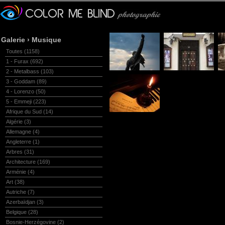
Galerie
›
Musique
Toutes
(1158)
1 - Furax
(692)
2 - Metalbass
(103)
3 - Goddam
(89)
4 - Lorenzo
(50)
5 - Emmeji
(223)
Afrique du Sud
(14)
Algérie
(3)
Allemagne
(4)
Angleterre
(1)
Arbres
(31)
Architecture
(169)
Arménie
(4)
Art
(38)
Autriche
(7)
Azerbaïdjan
(3)
Belgique
(28)
Bosnie-Herzégovine
(2)