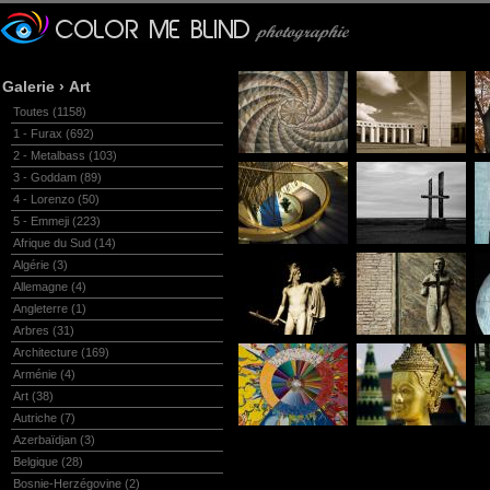
Galerie
›
Art
Toutes
(1158)
1 - Furax
(692)
2 - Metalbass
(103)
3 - Goddam
(89)
4 - Lorenzo
(50)
5 - Emmeji
(223)
Afrique du Sud
(14)
Algérie
(3)
Allemagne
(4)
Angleterre
(1)
Arbres
(31)
Architecture
(169)
Arménie
(4)
Art
(38)
Autriche
(7)
Azerbaïdjan
(3)
Belgique
(28)
Bosnie-Herzégovine
(2)