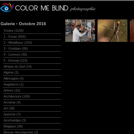
Galerie
›
Octobre 2016
Toutes
(1158)
1 - Furax
(692)
2 - Metalbass
(103)
3 - Goddam
(89)
4 - Lorenzo
(50)
5 - Emmeji
(223)
Afrique du Sud
(14)
Algérie
(3)
Allemagne
(4)
Angleterre
(1)
Arbres
(31)
Architecture
(169)
Arménie
(4)
Art
(38)
Autriche
(7)
Azerbaïdjan
(3)
Belgique
(28)
Bosnie-Herzégovine
(2)