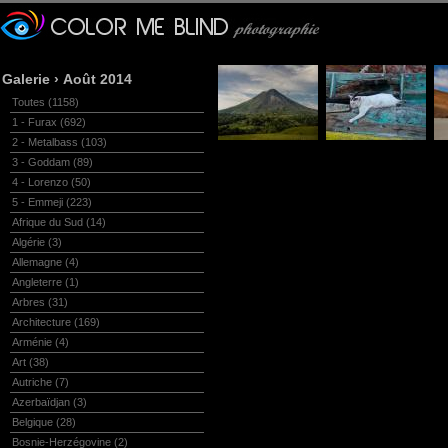
Galerie
›
Août 2014
Toutes
(1158)
1 - Furax
(692)
2 - Metalbass
(103)
3 - Goddam
(89)
4 - Lorenzo
(50)
5 - Emmeji
(223)
Afrique du Sud
(14)
Algérie
(3)
Allemagne
(4)
Angleterre
(1)
Arbres
(31)
Architecture
(169)
Arménie
(4)
Art
(38)
Autriche
(7)
Azerbaïdjan
(3)
Belgique
(28)
Bosnie-Herzégovine
(2)