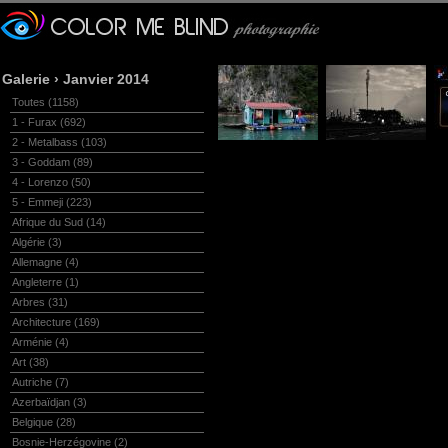
Galerie
›
Janvier 2014
Toutes
(1158)
1 - Furax
(692)
2 - Metalbass
(103)
3 - Goddam
(89)
4 - Lorenzo
(50)
5 - Emmeji
(223)
Afrique du Sud
(14)
Algérie
(3)
Allemagne
(4)
Angleterre
(1)
Arbres
(31)
Architecture
(169)
Arménie
(4)
Art
(38)
Autriche
(7)
Azerbaïdjan
(3)
Belgique
(28)
Bosnie-Herzégovine
(2)