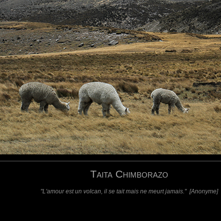
situé près de Riobamba, à environ 180 km au sud de Quito.
o" et il figure sur les armoiries de l'Equateur.
ine une région de 50 000 km2, sa base faisant 20 km de diamètre.
onde, en le considérant comme le sommet le plus éloigné du centre de la Terre.
environ 21 km plus important à l'équateur qu'aux pôles et le Chimborazo est proche de cet éq
 la distance minimale au Soleil au cours d'une année est la plus petite.
, qui culmine pourtant à 8848 mètres.
requis)
(requis - ne sera pas affiché)
Web
Taita Chimborazo
"L'amour est un volcan, il se tait mais ne meurt jamais." [Anonyme]