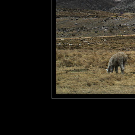
Furax
: 11/11/2017
Le Chimborazo est un volcan culminant à 6268 m d’altitude et 
Il est surnommé "Taita Chimborazo", c’est-à-dire "Papa Chimboraz
C'est le sommet le plus haut des Andes équatoriennes, qui dom
Le Chimborazo peut être défini comme le plus haut sommet du m
En effet, la terre a une forme d'ellipsoïde, dont le rayon est 
de l'Himalaya.
Le sommet est donc aussi le point de la surface de la Terre dont
Il est plus éloigné de 2.2 km du centre de la Terre que l'Everest
Laisser un commentaire
Nom
(
E-mail
Site 
Sauvegarder les infos