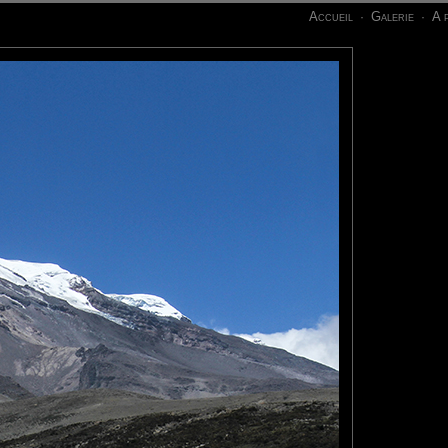
Accueil
Galerie
A 
·
·