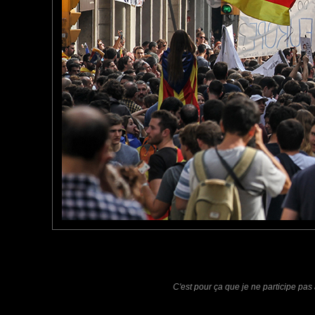
Furax
: 03/11/2017
Photo prise à Barcelone, deux jours après le fameux referendu
Laisser un commentaire
Nom
(
E-mail
Site 
C'est pour ça que je ne participe pas
Sauvegarder les infos