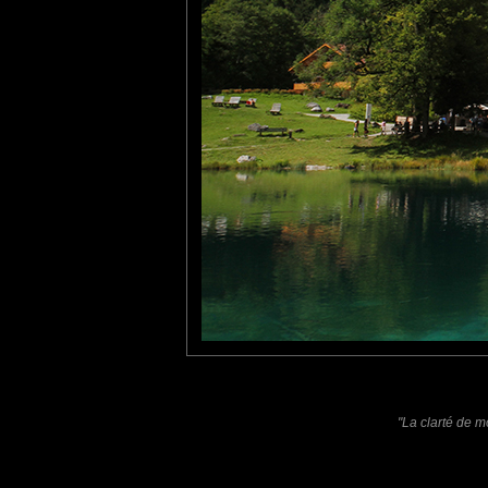
Fecampois
: 21/09/2017
Pas mal ce petit lac et pas 
tce76
: 26/09/2017
Paysage grandiose !
Laisser un commentaire
Nom
(
E-mail
Site 
"La clarté de m
Sauvegarder les infos