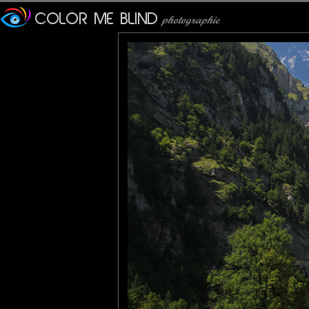
Furax
: 20/09/2017
Photo du lac "Blausee" (La
en Suisse.
Il est situé à 887 mètres d
suite d'un éboulement.
Le lac est entouré d'un parc
Les sources souterraines 
oscillant entre le bleu-vert 