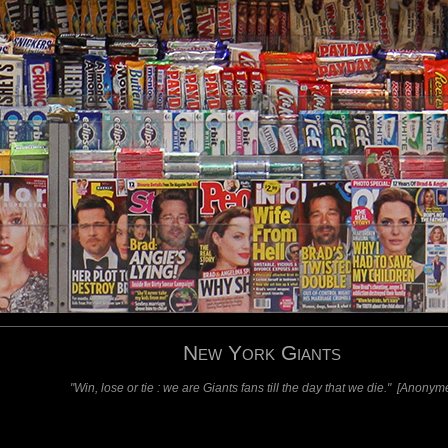
1925, sont une franchise de la National Football League (NFL).
East Rutherford, dans le New Jersey d'où l'équipe est originaire.
de NFL.
 Super Bowl (1986, 1990, 2007 et 2011).
requis)
(requis - ne sera pas affiché)
Web
New York Giants
"Win, lose or tie : we are Giants fans till the day that we die." [Anonym