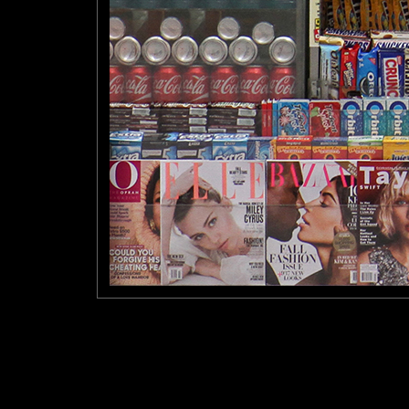
Les Giants de New York, équipe de football américain créée en 
L'équipe joue ses matchs à domicile au MetLife Stadium situé à 
Ce stade est partagé avec les Jets de New York, autre équipe 
Les Giants sont détenteurs de huit titres nationaux dont quatre
Pastelle
: 08/04/2017
Chouette rendu avec toutes ces couvertures...
Laisser un commentaire
Nom
(
E-mail
Site 
Sauvegarder les infos