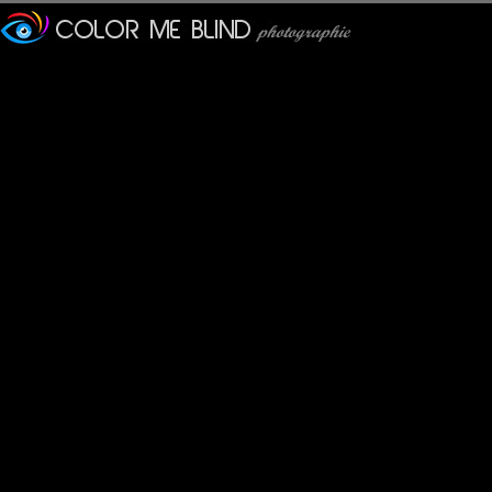
Furax
: 21/02/2017
Photo prise dans le rétroviseur d'un fameux "School Bus" dans u
Goddam
: 21/02/2017
SI tu pouvais en faire un tirage en grand format, ça irait très bi
Furax
: 21/02/2017
@Goddam : Pas de souci ! ;-)