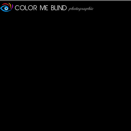
Furax
: 09/11/2016
Bon, cette campagne complètement pourrie est enfin terminée..
A nous maintenant !!
Make France great again...
Tatiana
: 10/11/2016
:/ Va falloir plus qu'un stick pour faire passer cette puanteur... Aff