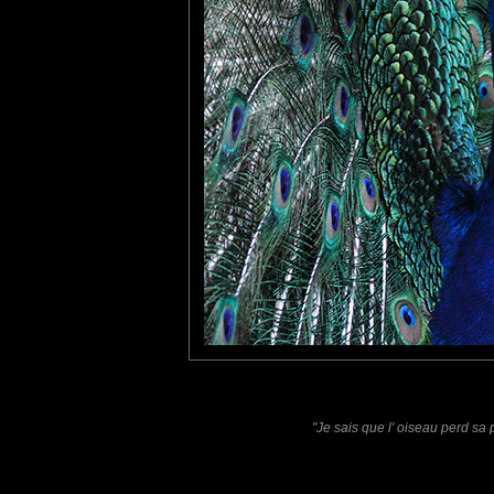
tce76
: 02/09/2016
J'en ai fait une dans ce genre là. C'est toujours aussi beau.
Pancho
: 05/09/2016
C'est vrai que c'est un superbe oiseau!! Magnifique photo
Laisser un commentaire
Nom
(
E-mail
Site 
"Je sais que l' oiseau perd sa
Sauvegarder les infos