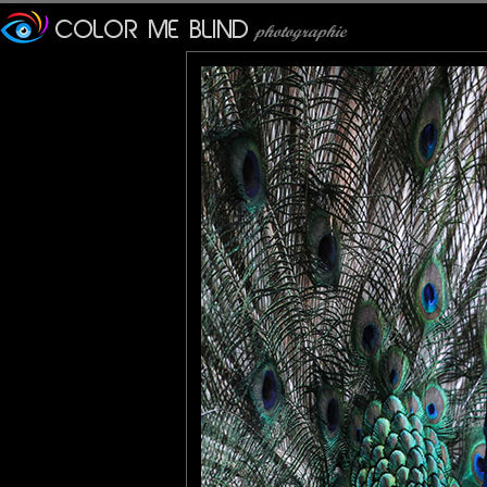
Furax
: 01/09/2016
C'est quand même vachement classe comme piaf !!
Steven
: 02/09/2016
Stunning composition with gorgeous colors and patterns!! I love