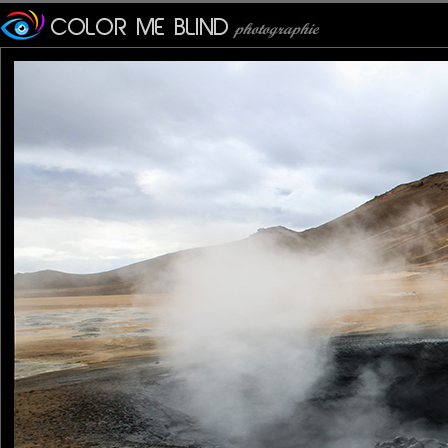
Furax
: 23/07/2016
Photo prise sur le site de Námafjall.
D'un point de vue géologique, Námafjall est une ride volcanique 
tce76
: 25/07/2016
Jolie prise sous ce format panoramique.
Steven
: 03/08/2016
Stunning panoramic view that you've captured of this beautiful 
Laisser un commentaire
Nom
(