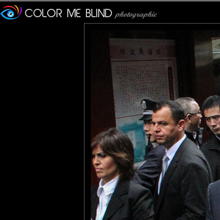
Furax
: 16/07/2016
Erdogan a tenu bon ce week-end, c'était un peu chaud...
En même temps, il n'est pas très clair ce moustachu...
Metalbass
: 17/07/2016