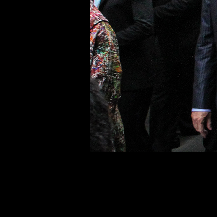
Si c est pas une photo de circonstance ça ! Tu l as faite quand
Furax
: 19/07/2016
@Metalbass :
- Quand ? --> en avril 2012 à Shanghai, dans le quartier historique
- Comment ? --> comme d'habitude, avec mon appareil photo, ma
Laisser un commentaire
Nom
(
E-mail
Site 
Sauvegarder les infos