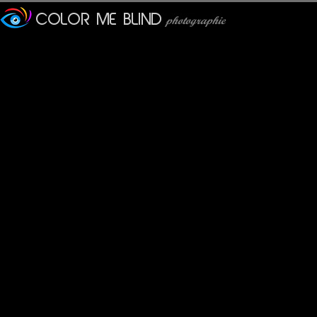
Furax
: 24/05/2016
L'état des routes dans cette ville est vraiment catastrophique...
Tatiana
: 24/05/2016
Bonne composition, superbes couleurs et lumière. Une belle im
Steven
: 25/05/2016
An excellent PoV captured here with beautiful colors and light!!