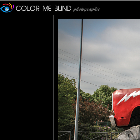
Furax
: 01/02/2016
Il doit falloir un sacré cric pour un changer un pneu...
Lannic
: 02/02/2016
Maintenant je veux voir la photo du cric !
tce76
: 02/02/2016
Monster truck !