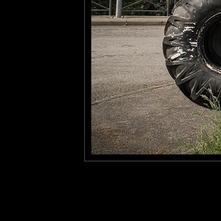
roland theys
: 02/02/2016
Beau sujet!
Pancho
: 04/02/2016
Pour avoir un engin pareil il faut un sacré complexe d'infériorité!!
Jolie photo
Laisser un commentaire
Nom
(
E-mail
Site 
Sauvegarder les infos