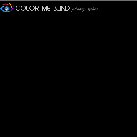
joshidaniel.com/
: 08/01/2016
so beautiful :)
Olivier P
: 09/01/2016
Waouh...Waouh...Waouh !!!
Superbe, tout simplement !
evelyne dubos
: 09/01/2016
Superbe capture, belle co
De retour du Burkina, je vo
nouvelle année 2016.