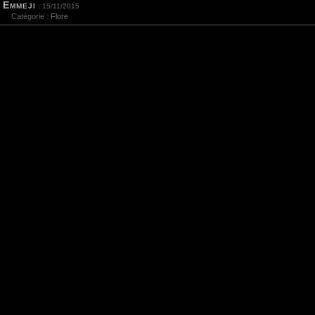
Emmeji
: 15/11/2015
Catégorie :
Flore