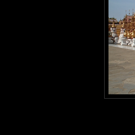
Les bonzes sont nombreux, 
Excellent cadrage !
Lannic
: 12/10/2015
Je vois que je ne suis pas l
Laisser un commentaire
Nom
(
E-mail
Site 
Sauvegarder les infos