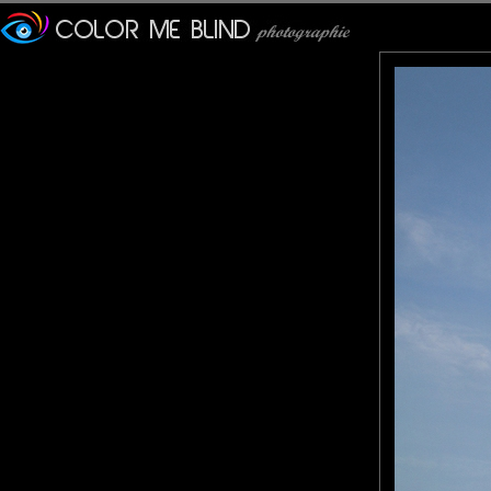
Bouddha).
Tout autour se trouvent de
effigies des 37 Nats.
La pagode aurait été cons
abriter un os de la mâcho
l'issue de sa campagne con
Il fut achevé sous le règne 
À l'intérieur du complexe s
mônes de ce roi.
JMS*
: 12/10/2015
Oui, je reconnais le lieu 