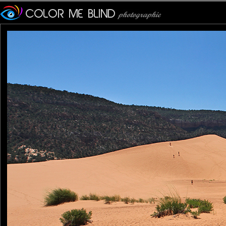
Furax
: 01/07/2015
Photo prise dans le "Cora
64 km du parc national de 
Les montagnes Moquith à l
le site.
Le sable provient de l'éro
quand le vent passe entre
Ces dunes aux teintes "cor
Pancho
: 01/07/2015