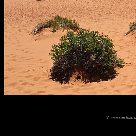
Magnifique ce paysage. Les
RobertB
: 02/07/2015
You can really get an id
present. Nice one.
Laisser un commentaire
Nom
(
E-mail
Site 
"Comme un halo de 
Sauvegarder les infos