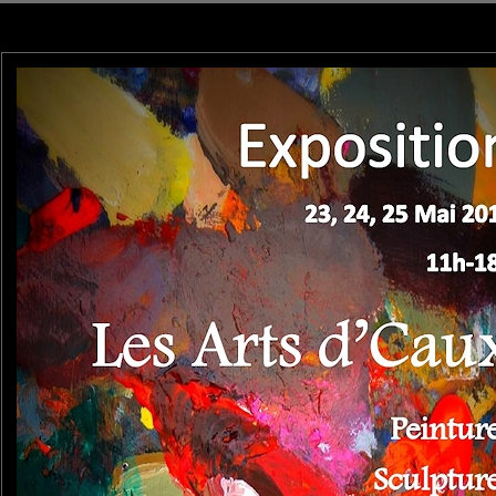
 ce sera le WE de l'Ascension.
ssite. Mais avec des photos comme les tiennes je n'ai vraiment pas de doutes.
eau succès. :-)