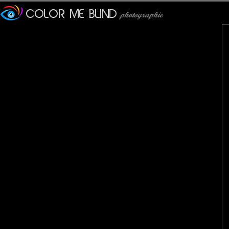
imitant l'arc en ciel...
Bravo !
C'est une belle bête et il le
;-)
Pancho
: 03/02/2015
Un spécimen très.......girly!
Albert et Michelle
: 04/02/2015
Superbe
Marie
: 06/02/2015
superbe prise colorée.