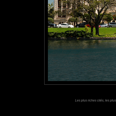
tce76
: 22/10/2014
Sympa cette compo. Et Charles Baudelaire ne saurait mieux dire
Lannic
: 23/10/2014
Je doute que le monde parfait existe mais on dirait bien qu'ils on
Une lumineuse compo avec ce surprenant nuage qui s'est invité 
Laisser un commentaire
Nom
(
E-mail
Site 
Les plus riches cités, les pl
Sauvegarder les infos