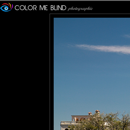
Furax
: 21/10/2014
Photo prise à San Francisco, dans le quartier de Marina District
Christine
: 22/10/2014
L'art de la citation pertinente conjuguée avec une bonne photo =