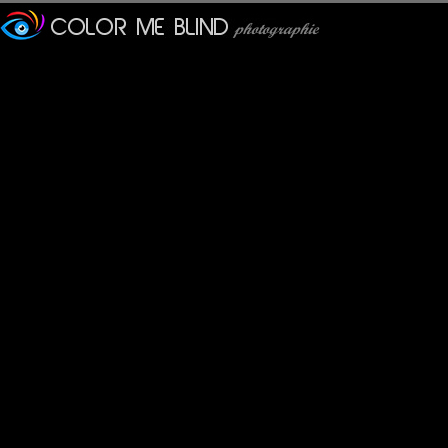
Gaya Nature
: 26/09/2014
Cet homme est magnifique e
Bonne journée.
ALBERT GATTI
: 26/09/2014
Je le reconnais aussi, il a
Tatiana
: 26/09/2014
Joli portrait, belle lumière
evelyne dubos
: 29/09/2014
Une star internationnal ap