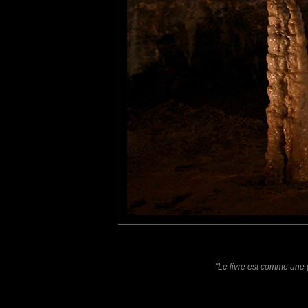
Roger
: 14/09/2014
Presque l'endroit idéal pour
En plus, c'est beau..!
:o)
Laisser un commentaire
Nom
(
E-mail
Site 
"Le livre est comme une 
Sauvegarder les infos