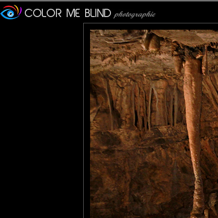
Le développement de ces s
contenant du carbonate de 
La température moyenne d
l’été et diminue un peu l’hiv
Le terme "karst" est origi
plateau calcaire situé entre 
Le mot "Kras" fut germanis
l'Empire austro-hongrois.
C'est dans cette grotte qu
de faune cavernicole ont é