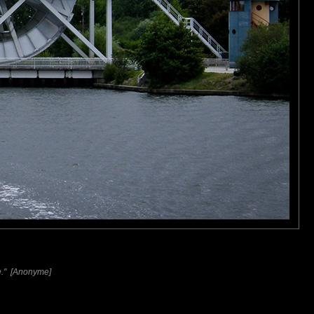
re." [Anonyme]