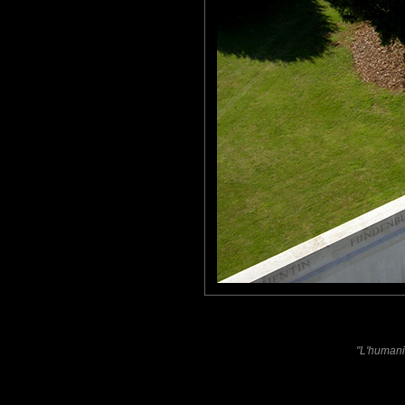
Emmeji
: 07/12/2009
Il se trouve à Villers-Bretonneux , dans la Somme.
Arnaud
: 08/12/2009
Belle compo !
Laisser un commentaire
Nom
(
E-mail
Site 
"L'humani
Sauvegarder les infos