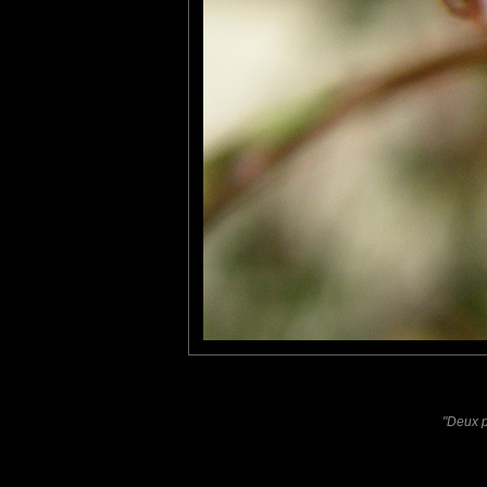
Christine
: 27/05/2014
Trop bien les yeux de la bestioles qui s'accordent à la plante qu'
Fanny V
: 02/06/2014
Très belle macro !! La MAP sur les yeux est top!
Laisser un commentaire
Nom
(
E-mail
Site 
"Deux p
Sauvegarder les infos