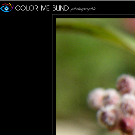
tce76
: 22/05/2014
Les yeux dans les yeux.
Impec.
Lannic
: 22/05/2014
Il a fallit passer incognito...
C'est marrant, on pourrait croire qu'il y a du givre sur les baies.
Pastelle
: 24/05/2014
Magnifique macro, et superbe harmonie de teintes.
evelyne dubos
: 25/05/2014
Super macro, très belles couleurs et pdc.
Bruno F
: 26/05/2014
Superbe mcro !