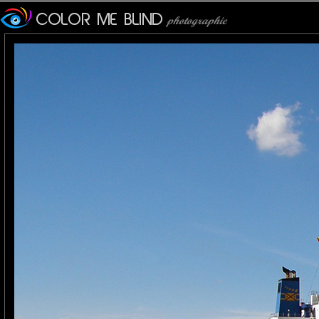
Furax
: 06/05/2014
Très étonnante photo !
tce76
: 07/05/2014
C'est t'y pas beau les bord de Seine?
Pancho
: 07/05/2014
Excellent!!
Plus efficace que le Nain de jardin dans la pelouse!!!