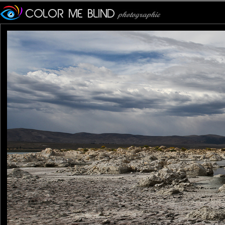
s'une sorte de tornade ou
de ce lac auparavant. Ce p
Lannic
: 23/04/2014
On est loin des 275 gramm
même impressionnant!
Ceci étant dit, ce panora
et de ses tufas ( si j'ai tout
tce76
: 24/04/2014
On n'est pas très loin de d
Laisser un commentaire
Nom
(