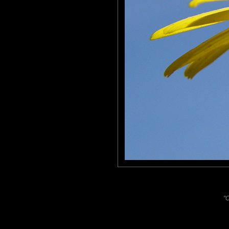
Pastelle
: 26/12/2013
T'as vu, j'ai rajouté un couple de coccinelles dans mon arche... El
Fanny
: 29/12/2013
La prise de vu est très originale, j'aime beaucoup ! On a l'impr
Très bonnes fêtes de fin d'année
Laisser un commentaire
Nom
(
E-mail
Site 
"O
Sauvegarder les infos