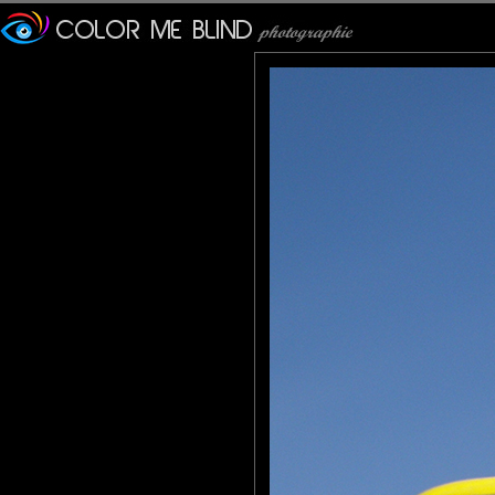
Lannic
: 05/12/2013
Une compo aux petits oignons.
Je kiffe grave comme disent les djeunes dont je ne fais plus pa
evelyne dubos
: 07/12/2013
Magnifique close-up, bravo !
Marie
: 08/12/2013
superbe !
Tatiana
: 11/12/2013
Belles prise et couleurs
JMS*
: 16/12/2013
Une merveilleuse baignade.