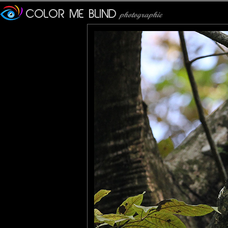
Un animal que l'on ne renc
vois un ) mais nettement 
cruciverbistes.
Merci pour le partage.
Veronique
: 28/11/2013
Jamais vu en effet ailleurs
merci pour les infos.
tce76
: 28/11/2013
Excellent !
JMS\\
: 30/11/2013