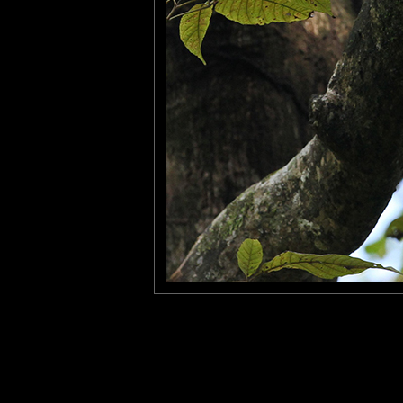
Impressionnant, cette t
regardant.
Fanny
: 02/12/2013
Quelle est jolie ! Belle renc
Laisser un commentaire
Nom
(
E-mail
Site 
Sauvegarder les infos