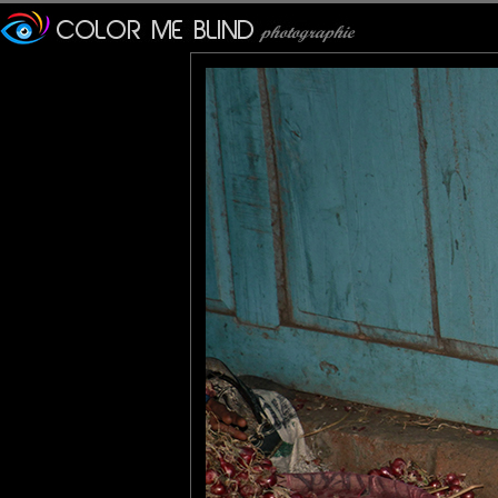
Furax
: 06/11/2013
Photo prise à l'Est de l'île de Java.
Lannic
: 07/11/2013
C'est pas de l'échalote bretonne ça !
On dirait plus des radis, non ??? :)