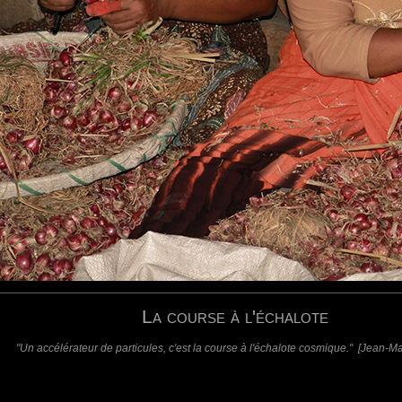
requis)
(requis - ne sera pas affiché)
Web
La course à l'échalote
"Un accélérateur de particules, c'est la course à l'échalote cosmique." [Jean-Ma