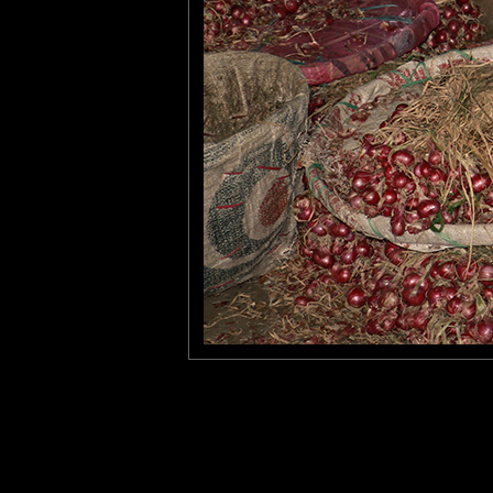
Veronique
: 07/11/2013
Des échalotes toutes rondes ? Les couleurs sont superbes.
Tatiana
: 07/11/2013
Jolie scène de vie.....
Laisser un commentaire
Nom
(
E-mail
Site 
Sauvegarder les infos