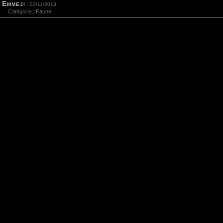
Emmeji
: 03/11/2013
Catégorie :
Faune