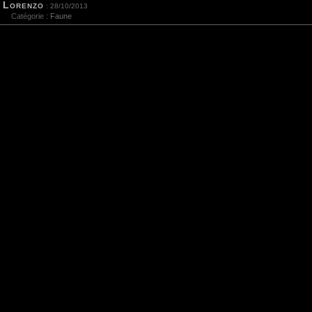
Lorenzo
: 28/10/2013
Catégorie :
Faune